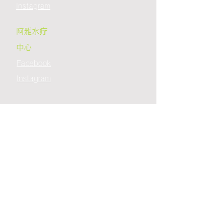
Instagram
阿雅水疗
中心
Facebook
Instagram
预订
电子邮件：
arigatoniseko@gmail.com
电话：0136-23-2511
​WhatsApp：+81
80 8535 3234
或者
从
各商店的Instagram
比罗夫店
〒044-0080 北海道虻田郡俱