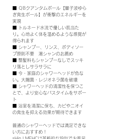
■ ＱBクアンタムボール【量子波ゆら
ぎ発生ボール】が衝撃のエネルギーを
実現
■ トルネード水流で優しい肌当た
り。心地よく体を温めるような感覚が
得られます
■ シャンプー、リンス、ボディソー
プ原則不要 湯シャンのお薦め
■ 整髪料もシャンプーなしでスッキ
リ落としサラサラに
■ 今・家庭のシャワーヘッドが危な
い。大腸菌・レジオネラ菌を破壊
■ シャワーヘッドの清潔性を保つこ
とで、より安心なバスタイムをサポー
ト
■ 浴室を清潔に保ち、カビやニオイ
の発生を抑える効果が期待できます
普通のシャワーヘッドでは満足できな
い方におすすめ！
sHin LMEHCは革新的な設計でお風呂