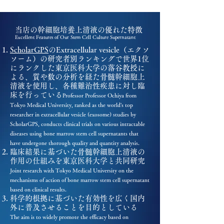
​当店の
幹細胞培養上清液
の優れた特徴
Excellent Features of
Our
Stem Cell Culture Supernatant
ScholarGPS
のExtracellular vesicle（エクソ
ソーム）の研究者別ランキングで世界1位
にランクした東京医科大学の落谷教授に
よる、質や数の分析を経た骨髄幹細胞上
清液を使用し、各種難治性疾患に対し臨
床を行っている
Professor Professor Ochiya from
Tokyo Medical University, ranked as the world's top
researcher in extracellular vesicle (exosome) studies by
ScholarGPS, conducts clinical trials on various intractable
diseases using bone marrow stem cell supernatants that
have undergone thorough quality and quantity analysis.
臨床結果に基づいた骨髄幹細胞上清液の
作用の仕組みを東京医科大学と共同研究
Joint research with Tokyo Medical University on the
mechanisms of action of bone marrow stem cell supernatant
based on clinical results.
科学的根拠に基づいた有効性を広く国内
外に普及させることを目的としている
The aim is to widely promote the efficacy based on