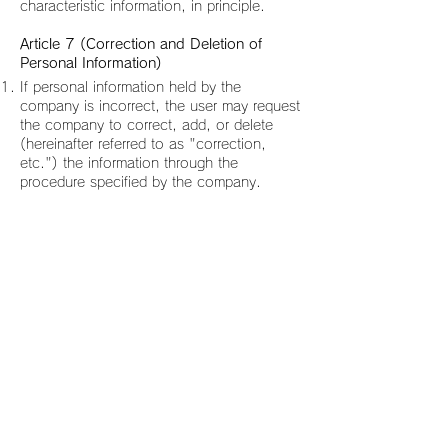
characteristic information, in principle.
Article 7 (Correction and Deletion of
Personal Information)
If personal information held by the
company is incorrect, the user may request
the company to correct, add, or delete
(hereinafter referred to as "correction,
etc.") the information through the
procedure specified by the company.
If the company determines that it is
necessary to respond to a request from a
user under the preceding paragraph, it
shall promptly correct the personal
information.
When the company has made corrections,
etc. based on the preceding paragraph, or
has decided not to make corrections, etc.,
it shall promptly notify the user.
Article 8 (Suspension of Use of Personal
Information, etc.)
If requested by the individual, on the