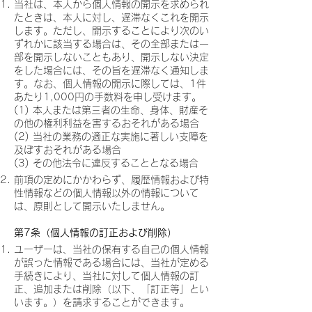
当社は、本人から個人情報の開示を求められ
たときは、本人に対し、遅滞なくこれを開示
します。ただし、開示することにより次のい
ずれかに該当する場合は、その全部または一
部を開示しないこともあり、開示しない決定
をした場合には、その旨を遅滞なく通知しま
す。なお、個人情報の開示に際しては、1件
あたり1,000円の手数料を申し受けます。
(1) 本人または第三者の生命、身体、財産そ
の他の権利利益を害するおそれがある場合
(2) 当社の業務の適正な実施に著しい支障を
及ぼすおそれがある場合
(3) その他法令に違反することとなる場合
前項の定めにかかわらず、履歴情報および特
性情報などの個人情報以外の情報について
は、原則として開示いたしません。
第7条（個人情報の訂正および削除）
ユーザーは、当社の保有する自己の個人情報
が誤った情報である場合には、当社が定める
手続きにより、当社に対して個人情報の訂
正、追加または削除（以下、「訂正等」とい
います。）を請求することができます。