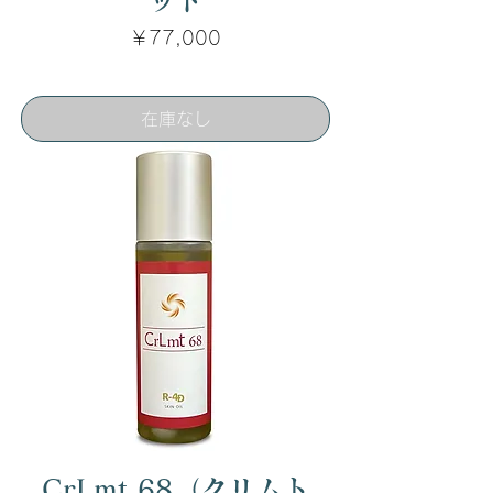
価格
￥77,000
在庫なし
CrLmt 68（クリムト