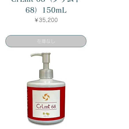
68）150mL
価格
￥35,200
在庫なし