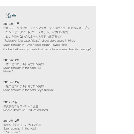
​沿革
2013年11月
比羅夫に「リラクゼーションマッサージありがとう」路面店をオープン
「ワンニセコリゾートタワーズホテル」内サロン契約
サロンを持たない近隣ホテルと契約（出張形式）
"Relaxation Massage Arigato" street store opens in Hirafu
Salon contract in "One Niseko Resort Towers Hotel"
Contract with nearby hotels that do not have a salon (mobile massage)
2015年12月
「木ニセコホテル」内サロン契約
Salon contract in the hotel "Ki
Niseko"
2016年12月
「綾ニセコホテル」内サロン契約
Salon contract in the hotel "Aya Niseko"
2017年5月
株式会社ニセコドリーム設立
Niseko Dream Co., Ltd. established
2019年12月
ホテル「楽水山」内サロン契約
Salon contract in the hotel
"Rakusuizan"