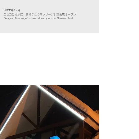
2022年12月
​ニセコひらふに「ありがとうマッサージ」路面店オープン
"Arigato Massage" street store opens in Niseko Hirafu​